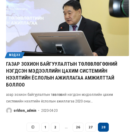
МЭДЭЭ
ГАЗАР ЗОХИОН БАЙГУУЛАЛТЫН ТӨЛӨВЛӨГӨӨНИЙ
НЭГДСЭН МЭДЭЭЛЛИЙН ЦАХИМ СИСТЕМИЙН
НЭЭЛТИЙН ЁСЛОЛЫН АЖИЛЛАГАА АМЖИЛТТАЙ
БОЛЛОО
азар зохион байгуулалтын төлөвлөгөөний нэгдсэн мэдээллийн цахим
системийн нээлтийн ёслолын ажиллагаа 2020 оны
…
orkhon_admin
2020-04-20
1
2
…
26
27
28