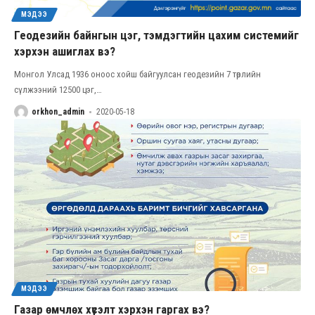
МЭДЭЭ
Геодезийн байнгын цэг, тэмдэгтийн цахим системийг
хэрхэн ашиглах вэ?
Монгол Улсад 1936 оноос хойш байгуулсан геодезийн 7 төрлийн
сүлжээний 12500 цэг,
…
orkhon_admin
2020-05-18
МЭДЭЭ
Газар өмчлөх хүсэлт хэрхэн гаргах вэ?