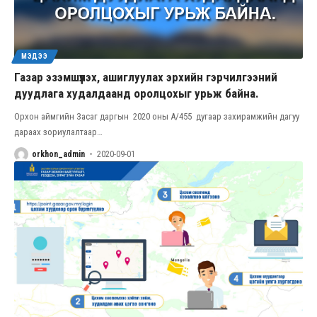
МЭДЭЭ
Газар эзэмшүүлэх, ашиглуулах эрхийн гэрчилгээний
дуудлага худалдаанд оролцохыг урьж байна.
Орхон аймгийн Засаг даргын 2020 оны А/455 дугаар захирамжийн дагуу
дараах зориулалтаар
…
orkhon_admin
2020-09-01