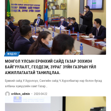
МЭДЭЭ
МОНГОЛ УЛСЫН ЕРӨНХИЙ САЙД ГАЗАР ЗОХИОН
БАЙГУУЛАЛТ, ГЕОДЕЗИ, ЗУРАГ ЗҮЙН ГАЗРЫН ҮЙЛ
АЖИЛЛАГААТАЙ ТАНИЛЦЛАА.
Ерөнхий сайд У.Хүрэлсүх, Сангийн сайд Ч.Хүрэлбаатар нар болон бусад
албаны хүмүүсийн хамт Газар
…
orkhon_admin
2020-04-22