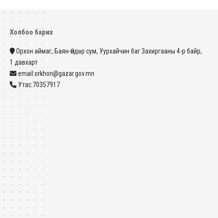
Холбоо барих
Орхон аймаг, Баян-Өндөр сум, Уурхайчин баг Захиргааны 4-р байр,
1 давхарт
email:orkhon@gazar.gov.mn
Утас:70357917