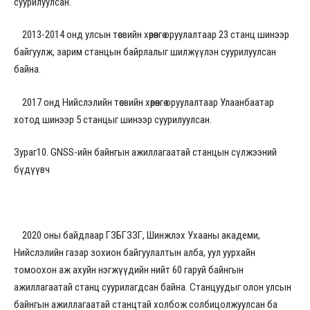
суурилуулсан.
2013-2014 онд улсын төсвийн хөрөнгө оруулалтаар 23 станц шинээр
байгуулж, зарим станцын байрлалыг шилжүүлэн суурилуулсан
байна.
2017 онд Нийслэлийн төсвийн хөрөнгө оруулалтаар Улаанбаатар
хотод шинээр 5 станцыг шинээр суурилуулсан.
Зураг10. GNSS-ийн байнгын ажиллагаатай станцын сүлжээний
бүдүүвч
2020 оны байдлаар ГЗБГЗЗГ, Шинжлэх Ухааны академи,
Нийслэлийн газар зохион байгуулалтын алба, уул уурхайн
томоохон аж ахуйн нэгжүүдийн нийт 60 гаруй байнгын
ажиллагаатай станц суурилагдсан байна. Станцуудыг олон улсын
байнгын ажиллагаатай станцтай холбож солбицолжуулсан ба