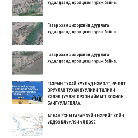
худалдаанд оролцохыг урьж байна.
Газар эзэмших эрхийн дуудлага
худалдаанд оролцохыг урьж байна.
Газар эзэмших эрхийн дуудлага
худалдаанд оролцохыг урьж байна.
ГАЗРЫН ТУХАЙ ХУУЛЬД НЭМЭЛТ, ӨӨРЧЛӨЛТ
ОРУУЛАХ ТУХАЙ ХУУЛИЙН ТӨСЛИЙН
ХЭЛЭЛЦҮҮЛЭГ ОРХОН АЙМАГТ ЗОХИОН
БАЙГУУЛАГДЛАА.
АЛБАН ЁСНЫ ГАЗАР ЗҮЙН НЭРИЙГ ХОЙЧ
ҮЕДЭЭ ӨВЛҮҮЛЭН ҮЛДЭЭЕ