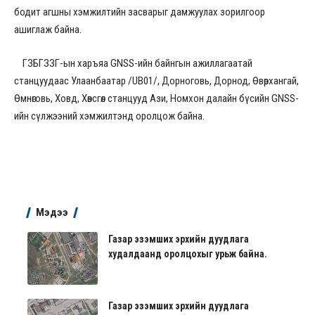
бодит агшны хэмжилтийн засварыг дамжуулах зорилгоор
ашиглаж байна.
ГЗБГЗЗГ-ын харъяа GNSS-ийн байнгын ажиллагаатай
станцуудаас Улаанбаатар /UB01/, Дорноговь, Дорнод, Өвөрхангай,
Өмнөговь, Ховд, Хөвсгөл станцууд Ази, Номхон далайн бүсийн GNSS-
ийн сүлжээний хэмжилтэнд оролцож байна.
Мэдээ
Газар эзэмших эрхийн дуудлага
худалдаанд оролцохыг урьж байна.
Газар эзэмших эрхийн дуудлага