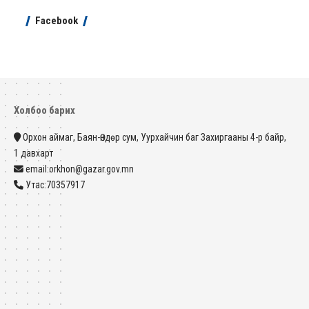
Facebook
Холбоо барих
Орхон аймаг, Баян-Өндөр сум, Уурхайчин баг Захиргааны 4-р байр,
1 давхарт
email:orkhon@gazar.gov.mn
Утас:70357917