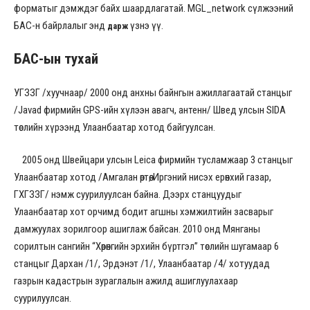
форматыг дэмждэг байх шаардлагатай. MGL_network сүлжээний
БАС-н байрлалыг энд
үзнэ үү.
дарж
БАС-ын тухай
УГЗЗГ /хуучнаар/ 2000 онд анхны байнгын ажиллагаатай станцыг
/Javad фирмийн GPS-ийн хүлээн авагч, антенн/ Швед улсын SIDA
төслийн хүрээнд Улаанбаатар хотод байгуулсан.
2005 онд Швейцари улсын Leica фирмийн тусламжаар 3 станцыг
Улаанбаатар хотод /Амгалан өртөө, Иргэний нисэх ерөнхий газар,
ГХГЗЗГ/ нэмж суурилуулсан байна. Дээрх станцуудыг
Улаанбаатар хот орчимд бодит агшны хэмжилтийн засварыг
дамжуулах зорилгоор ашиглаж байсан. 2010 онд Мянганы
сорилтын сангийн “Хөрөнгийн эрхийн бүртгэл” төслийн шугамаар 6
станцыг Дархан /1/, Эрдэнэт /1/, Улаанбаатар /4/ хотуудад
газрын кадастрын зураглалын ажилд ашиглуулахаар
суурилуулсан.