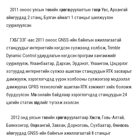
2011 оноос улсын төсвийн хөрөнгө оруулалтын төсвөөр Увс, Архангай
аймгуудад 2 станц, Булган аймагт 1 станцыг шилжүүлэн
суурилуулсан.
ГХБГЗЗГ-аас 2011 оноос GNSS-ийн байнгын ажиллагаатай
станцуудыг интернетийн нэгдсэн сүлжээнд холбож, Trimble
Dynamic Control удирдлагын нэгдсэн програм хангамжийг
суурилуулж, Улаанбаатар, Дархан, Эрдэнэт, Улаангом, Цэцэрлэг
хотуудад интернетийн сүлжээ ашиглан станцуудын RTK засварыг
дамжуулж, хэрэглэгчдэд үүрэн холбооны сүлжээгээр мэдээлэл
дамжуулах GPRS технологийг ашиглан RTK хэмжилт хийх боломж
бүрдүүлсэн. Мөн онлайн байдлаар хэрэглэгчдэд станцуудын 24
цагийн статик өгөгдлийг түгээж эхэлсэн.
2012 онд улсын төсвийн хөрөнгө оруулалтаар Хөвсгөл, Говь-Алтай,
Баянхонгор, Өвөрхангай, Завхан, Дорноговь, Сүхбаатар, Өмнөговь
аймгуудад GNSS-ийн байнгын ажиллагаатай 8 станцыг