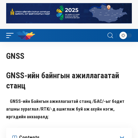
GNSS
GNSS-ийн байнгын ажиллагаатай
станц
GNSS-ийн Байнгын ажиллагаатай станц /БАС/-ыг бодит
агшны зураглал /RTK/-д ашиглаж буй аж ахуйн нэгж,
иргэдийн анхааралд:
Contents