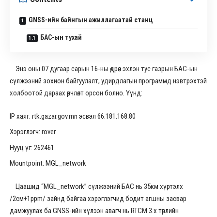
GNSS-ийн байнгын ажиллагаатай станц
БАС-ын тухай
Энэ оны 07 дугаар сарын 16-ны өдрөөс эхлэн тус газрын БАС-ын
сүлжээний зохион байгуулалт, удирдлагын программд нэвтрэхтэй
холбоотой дараах өөрчлөлт орсон болно. Үүнд:
IP хаяг: rtk.gazar.gov.mn эсвэл 66.181.168.80
Хэрэглэгч: rover
Нууц үг: 262461
Mountpoint: MGL_network
Цаашид “MGL_network” сүлжээний БАС нь 35км хүртэлх
/2см+1ppm/ зайнд байгаа хэрэглэгчид бодит агшны засвар
дамжуулах ба GNSS-ийн хүлээн авагч нь RTCM 3.x төрлийн