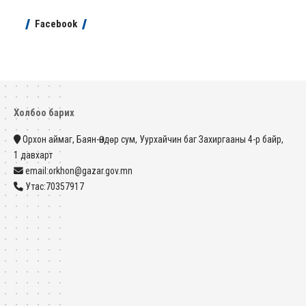
Facebook
Холбоо барих
Орхон аймаг, Баян-Өндөр сум, Уурхайчин баг Захиргааны 4-р байр,
1 давхарт
email:orkhon@gazar.gov.mn
Утас:70357917