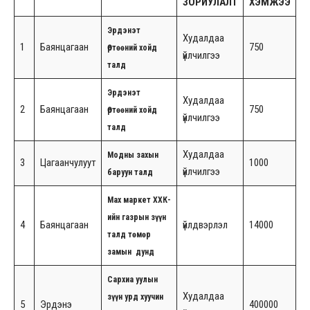
ЗОРИУЛАЛТ
ХЭМЖЭЭ
Эрдэнэт
Худалдаа
1
Баянцагаан
750
Өртөөний хойд
үйлчилгээ
талд
Эрдэнэт
Худалдаа
2
Баянцагаан
750
Өртөөний хойд
үйлчилгээ
талд
Худалдаа
Модны захын
3
Цагаанчулуут
1000
үйлчилгээ
баруун талд
Мах маркет ХХК-
ийн газрын зүүн
4
Баянцагаан
үйлдвэрлэл
14000
талд төмөр
замын дунд
Сархиа уулын
Худалдаа
зүүн урд хуучин
5
Эрдэнэ
400000