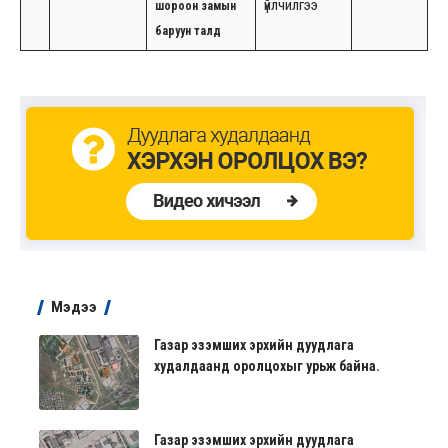
үйлчилгээ
шороон замын
баруун талд
Мэдээ
Газар эзэмших эрхийн дуудлага
худалдаанд оролцохыг урьж байна.
Газар эзэмших эрхийн дуудлага