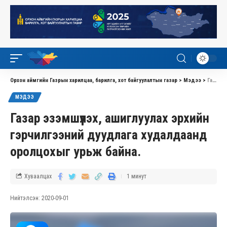
Орхон аймгийн Газрын харилцаа, барилга, хот байгуулалтын газар
>
Мэдээ
>
Газар эзэмшүүлэх, ашиглуулах эрхийн гэрчилгээний дуудлага худалдаанд оролцохыг урьж байна.
МЭДЭЭ
Газар эзэмшүүлэх, ашиглуулах эрхийн
гэрчилгээний дуудлага худалдаанд
оролцохыг урьж байна.
Хуваалцах
1 минут
Нийтэлсэн: 2020-09-01