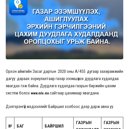
Орхон аймгийн Засаг даргын 2020 оны А/455 дугаар захирамжийн
дагуу дараах зориулалтаар газар эзэмшүүлэх дуудлага худалдаа
явагдах гэж байна. Дуудлага худалдаа газрын биржийн цахим
систем болох
сайтаар цахимаар явагдана.
www.mle.mn
Дэлгэрэнгүй мэдээллийг Байршил холбоос дээр дарж авна уу.
ГАЗРЫН
ГАЗРЫН
№
БАГ
БАЙРШИЛ