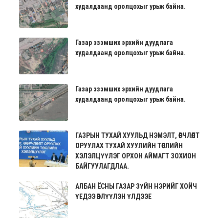
худалдаанд оролцохыг урьж байна.
Газар эзэмших эрхийн дуудлага
худалдаанд оролцохыг урьж байна.
Газар эзэмших эрхийн дуудлага
худалдаанд оролцохыг урьж байна.
ГАЗРЫН ТУХАЙ ХУУЛЬД НЭМЭЛТ, ӨӨРЧЛӨЛТ
ОРУУЛАХ ТУХАЙ ХУУЛИЙН ТӨСЛИЙН
ХЭЛЭЛЦҮҮЛЭГ ОРХОН АЙМАГТ ЗОХИОН
БАЙГУУЛАГДЛАА.
АЛБАН ЁСНЫ ГАЗАР ЗҮЙН НЭРИЙГ ХОЙЧ
ҮЕДЭЭ ӨВЛҮҮЛЭН ҮЛДЭЭЕ