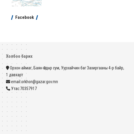
Facebook
Холбоо барих
Орхон аймаг, Баян-Өндөр сум, Уурхайчин баг Захиргааны 4-р байр,
1 давхарт
email:orkhon@gazar.gov.mn
Утас:70357917