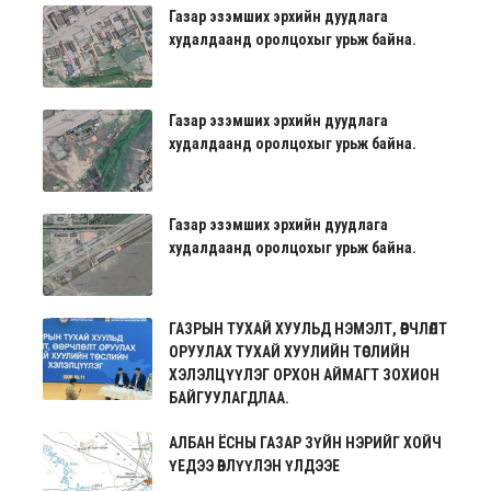
Газар эзэмших эрхийн дуудлага
худалдаанд оролцохыг урьж байна.
Газар эзэмших эрхийн дуудлага
худалдаанд оролцохыг урьж байна.
Газар эзэмших эрхийн дуудлага
худалдаанд оролцохыг урьж байна.
ГАЗРЫН ТУХАЙ ХУУЛЬД НЭМЭЛТ, ӨӨРЧЛӨЛТ
ОРУУЛАХ ТУХАЙ ХУУЛИЙН ТӨСЛИЙН
ХЭЛЭЛЦҮҮЛЭГ ОРХОН АЙМАГТ ЗОХИОН
БАЙГУУЛАГДЛАА.
АЛБАН ЁСНЫ ГАЗАР ЗҮЙН НЭРИЙГ ХОЙЧ
ҮЕДЭЭ ӨВЛҮҮЛЭН ҮЛДЭЭЕ