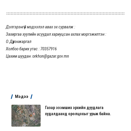
Дэлгэрэнгүй мэдээлэл авах эх сурвалж :
Захиргаа хуулийн асуудал хариуцсан ахлах мэргэжилтэн :
О.Дүүрэнжаргал
Холбоо барих утас : 70357916
Цахим шуудан :orkhon@gazar.gov.mn
Мэдээ
Газар эзэмших эрхийн дуудлага
худалдаанд оролцохыг урьж байна.