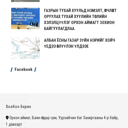
ГАЗРЫН ТУХАЙ ХУУЛЬД НЭМЭЛТ, ӨӨРЧЛӨЛТ
ОРУУЛАХ ТУХАЙ ХУУЛИЙН ТӨСЛИЙН
ХЭЛЭЛЦҮҮЛЭГ ОРХОН АЙМАГТ ЗОХИОН
БАЙГУУЛАГДЛАА.
АЛБАН ЁСНЫ ГАЗАР ЗҮЙН НЭРИЙГ ХОЙЧ
ҮЕДЭЭ ӨВЛҮҮЛЭН ҮЛДЭЭЕ
Facebook
Холбоо барих
Орхон аймаг, Баян-Өндөр сум, Уурхайчин баг Захиргааны 4-р байр,
1 давхарт