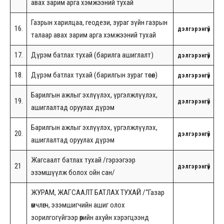
авах зарим арга хэмжээний тухай
Газрын харилцаа, геодези, зураг зүйн газрын
16.
дэлгэрэнгүй
талаар авах зарим арга хэмжээний тухай
17.
Дүрэм батлах тухай (барилга ашиглалт)
дэлгэрэнгүй
18.
Дүрэм батлах тухай (барилгын зураг төсөл)
дэлгэрэнгүй
Барилгын ажлыг эхлүүлэх, үргэлжлүүлэх,
19.
дэлгэрэнгүй
ашиглалтад оруулах дүрэм
Барилгын ажлыг эхлүүлэх, үргэлжлүүлэх,
20.
дэлгэрэнгүй
ашиглалтад оруулах дүрэм
Жагсаалт батлах тухай /гэрээгээр
21
дэлгэрэнгүй
эзэмшүүлж болох ойн сан/
ЖУРАМ, ЖАГСААЛТ БАТЛАХ ТУХАЙ /“Газар
өмчлөгч, эзэмшигчийн ашиг олох
зорилгогүйгээр өөрийн ахуйн хэрэгцээнд