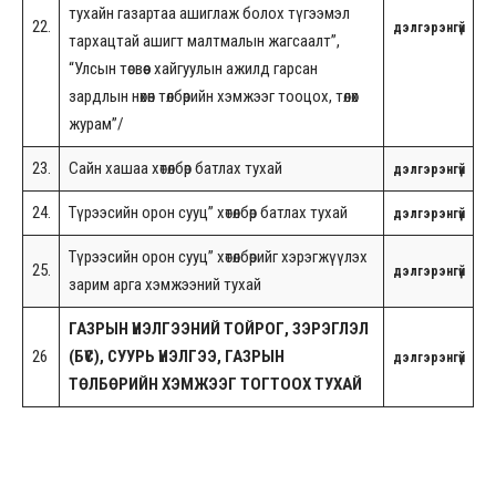
тухайн газартаа ашиглаж болох түгээмэл
22.
дэлгэрэнгүй
тархацтай ашигт малтмалын жагсаалт”,
“Улсын төсвөөс хайгуулын ажилд гарсан
зардлын нөхөн төлбөрийн хэмжээг тооцох, төлөх
журам”/
23.
Сайн хашаа хөтөлбөр батлах тухай
дэлгэрэнгүй
24.
Түрээсийн орон сууц” хөтөлбөр батлах тухай
дэлгэрэнгүй
Түрээсийн орон сууц” хөтөлбөрийг хэрэгжүүлэх
25.
дэлгэрэнгүй
зарим арга хэмжээний тухай
ГАЗРЫН ҮНЭЛГЭЭНИЙ ТОЙРОГ, ЗЭРЭГЛЭЛ
26
(БҮС), СУУРЬ ҮНЭЛГЭЭ, ГАЗРЫН
дэлгэрэнгүй
ТӨЛБӨРИЙН ХЭМЖЭЭГ ТОГТООХ ТУХАЙ