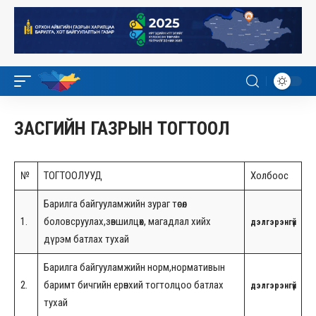
ЗАСГИЙН ГАЗРЫН ТОГТООЛ
№
ТОГТООЛУУД
Холбоос
Барилга байгууламжийн зураг төсөл
1.
боловсруулах,зөвшилцөх, магадлал хийх
дэлгэрэнгүй
дүрэм батлах тухай
Барилга байгууламжийн норм,нормативын
2.
баримт бичгийн ерөнхий тогтолцоо батлах
дэлгэрэнгүй
тухай