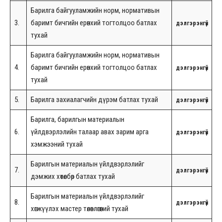
Барилга байгууламжийн норм, нормативын
3.
баримт бичгийн ерөнхий тогтолцоо батлах
дэлгэрэнгүй
тухай
Барилга байгууламжийн норм, нормативын
4.
баримт бичгийн ерөнхий тогтолцоо батлах
дэлгэрэнгүй
тухай
5.
Барилга захиалагчийн дүрэм батлах тухай
дэлгэрэнгүй
Барилга, барилгын материалын
6.
үйлдвэрлэлийн талаар авах зарим арга
дэлгэрэнгүй
хэмжээний тухай
Барилгын материалын үйлдвэрлэлийг
7.
дэлгэрэнгүй
дэмжих хөтөлбөр батлах тухай
Барилгын материалын үйлдвэрлэлийг
8.
дэлгэрэнгүй
хөгжүүлэх мастер төлөвлөгөөний тухай