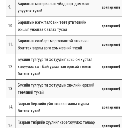
Барилгын материалын үйлдвэрт дэмжлэг
9.
дэлгэрэнгүй
үзүүлэх тухай
Барилгын нэгж талбайн төсөвт өртөг,төсвийн
10.
дэлгэрэнгүй
жишиг үнэлгээ батлах тухай
Барилгын салбарт мэргэжилтэй ажилчин
11.
дэлгэрэнгүй
бэлтгэх зарим арга хэмжээний тухай
Бүсийн тулгуур төв хотуудыг 2020 он хүртэл
12.
хөгжүүлэх хот байгуулалтын ерөнхий төлөвлөгөө
дэлгэрэнгүй
батлах тухай
Бүсийн тулгуур төв хотуудын хөгжлийн ерөнхий
13.
дэлгэрэнгүй
төлөвлөгөөний тухай
Газрын биржийн үйл ажиллагааны журам
14.
дэлгэрэнгүй
батлах тухай
Газрын төлбөрийн хуулийг хэрэгжүүлэх талаар
15.
дэлгэрэнгүй