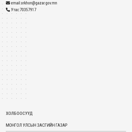
email:orkhon@gazar.gov.mn
Утас:70357917
ХОЛБООСУУД
МОНГОЛ УЛСЫН ЗАСГИЙН ГАЗАР