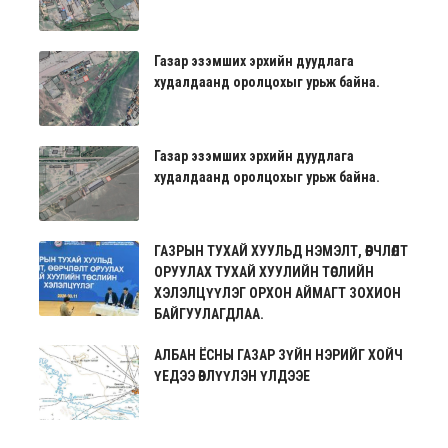
Газар эзэмших эрхийн дуудлага
худалдаанд оролцохыг урьж байна.
Газар эзэмших эрхийн дуудлага
худалдаанд оролцохыг урьж байна.
ГАЗРЫН ТУХАЙ ХУУЛЬД НЭМЭЛТ, ӨӨРЧЛӨЛТ
ОРУУЛАХ ТУХАЙ ХУУЛИЙН ТӨСЛИЙН
ХЭЛЭЛЦҮҮЛЭГ ОРХОН АЙМАГТ ЗОХИОН
БАЙГУУЛАГДЛАА.
АЛБАН ЁСНЫ ГАЗАР ЗҮЙН НЭРИЙГ ХОЙЧ
ҮЕДЭЭ ӨВЛҮҮЛЭН ҮЛДЭЭЕ