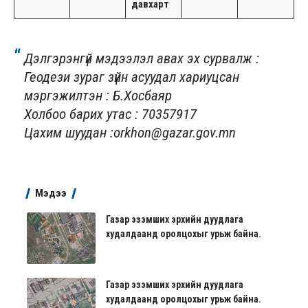
давхарт
Дэлгэрэнгүй мэдээлэл авах эх сурвалж :
Геодези зураг зүйн асуудал хариуцсан
мэргэжилтэн : Б.Хосбаяр
Холбоо барих утас : 70357917
Цахим шуудан :orkhon@gazar.gov.mn
Мэдээ
Газар эзэмших эрхийн дуудлага
худалдаанд оролцохыг урьж байна.
Газар эзэмших эрхийн дуудлага
худалдаанд оролцохыг урьж байна.