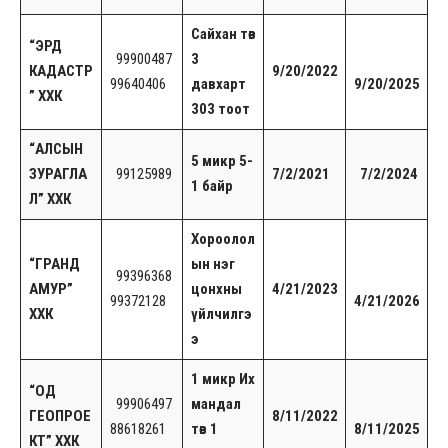
Сайхан төв
“ЭРД
99900487
3
КАДАСТР
9/20/2022
99640406
давхарт
9/20/2025
” ХХК
303 тоот
“АЛСЫН
5 микр 5-
ЗУРАГЛА
99125989
7/2/2021
7/2/2024
1 байр
Л” ХХК
Хороолол
“ГРАНД
ын нэг
99396368
АМУР”
цонхны
4/21/2023
99372128
4/21/2026
ХХК
үйлчилгэ
э
1 микр Их
“ОД
99906497
мандал
ГЕОПРОЕ
8/11/2022
88618261
төв 1
8/11/2025
КТ” ХХК