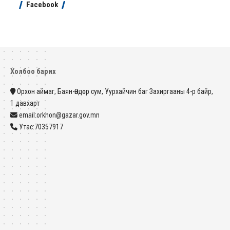
Facebook
Холбоо барих
Орхон аймаг, Баян-Өндөр сум, Уурхайчин баг Захиргааны 4-р байр,
1 давхарт
email:orkhon@gazar.gov.mn
Утас:70357917