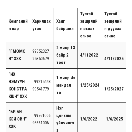
Тусгай
Тусгай
Компаний
Харилцах
Хаяг
зөвшөөрлий
зөвшөөрлий
н нэр
утас
байршил
н эхлэх
н дуусах
огноо
огноо
2 микр 13
“ГМОМО
99352327
байр 2
4/112022
Н” ХХК
95350679
4/11/2025
тоот
“ИХ
1 микр Их
НЭМҮҮН
99215448
мандал
1/25/2024
КОНСТРА
99541779
1/25/2027
төв
КШН” ХХК
Нэг
“БИ БИ
99761006
цонхны
КЭЙ ЭЙЧ”
1/6/2022
1/6/2025
96661006
үйлчилгэ
ХХК
э