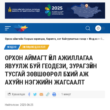
Орхон аймгийн Газрын харилцаа, барилга, хот байгуулалтын газар
>
Мэдээ
>
ОРХОН АЙМАГТ ҮЙЛ АЖИЛЛАГАА ЯВУУЛЖ БУЙ ГЕОДЕЗИ, ЗУРАГЗҮЙН ТУСГАЙ ЗӨВШӨӨРӨЛ БҮХИЙ АЖ АХУЙН НЭГЖИЙН ЖАГСААЛТ
МЭДЭЭ
ЗӨВЛӨГӨӨ, МЭДЭЭЛЭЛ
ОРХОН АЙМАГТ ҮЙЛ АЖИЛЛАГАА
ЯВУУЛЖ БУЙ ГЕОДЕЗИ, ЗУРАГЗҮЙН
ТУСГАЙ ЗӨВШӨӨРӨЛ БҮХИЙ АЖ
АХУЙН НЭГЖИЙН ЖАГСААЛТ
Хуваалцах
1 минут
Нийтэлсэн: 2025-06-25