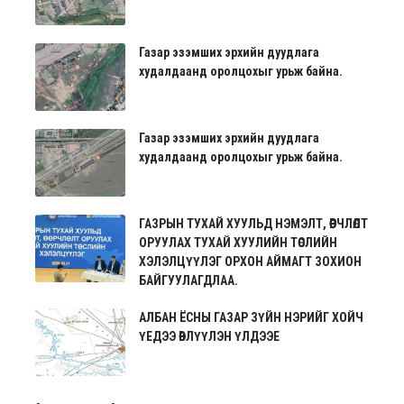
Газар эзэмших эрхийн дуудлага
худалдаанд оролцохыг урьж байна.
Газар эзэмших эрхийн дуудлага
худалдаанд оролцохыг урьж байна.
ГАЗРЫН ТУХАЙ ХУУЛЬД НЭМЭЛТ, ӨӨРЧЛӨЛТ
ОРУУЛАХ ТУХАЙ ХУУЛИЙН ТӨСЛИЙН
ХЭЛЭЛЦҮҮЛЭГ ОРХОН АЙМАГТ ЗОХИОН
БАЙГУУЛАГДЛАА.
АЛБАН ЁСНЫ ГАЗАР ЗҮЙН НЭРИЙГ ХОЙЧ
ҮЕДЭЭ ӨВЛҮҮЛЭН ҮЛДЭЭЕ