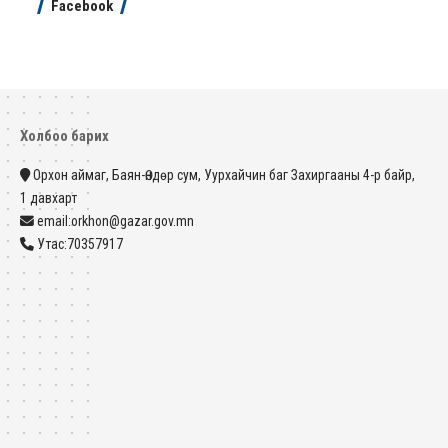
Facebook
Холбоо барих
Орхон аймаг, Баян-Өндөр сум, Уурхайчин баг Захиргааны 4-р байр,
1 давхарт
email:orkhon@gazar.gov.mn
Утас:70357917