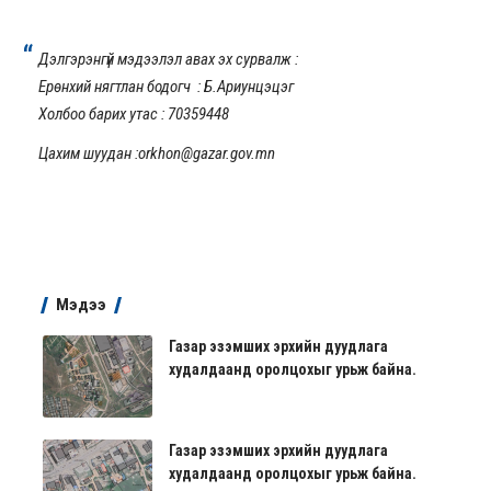
Дэлгэрэнгүй мэдээлэл авах эх сурвалж :
Ерөнхий нягтлан бодогч : Б.Ариунцэцэг
Холбоо барих утас : 70359448
Цахим шуудан :orkhon@gazar.gov.mn
Мэдээ
Газар эзэмших эрхийн дуудлага
худалдаанд оролцохыг урьж байна.
Газар эзэмших эрхийн дуудлага
худалдаанд оролцохыг урьж байна.