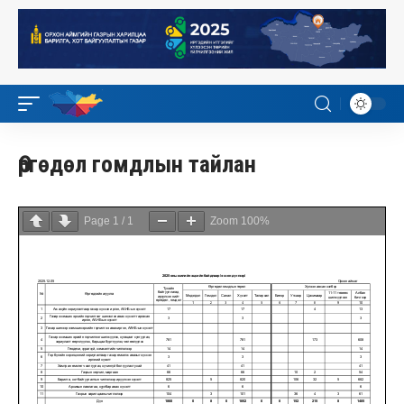
Өргөдөл гомдлын тайлан
Page
1
/
1
Zoom
100%