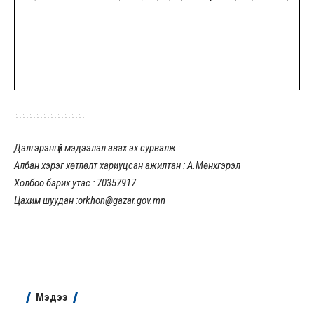
Дэлгэрэнгүй мэдээлэл авах эх сурвалж :
Албан хэрэг хөтлөлт хариуцсан ажилтан : А.Мөнхгэрэл
Холбоо барих утас : 70357917
Цахим шуудан :orkhon@gazar.gov.mn
Мэдээ