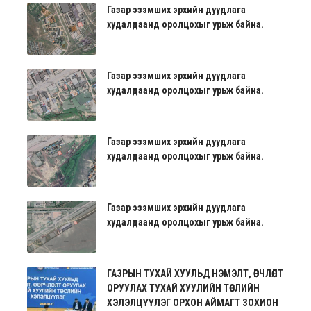
Газар эзэмших эрхийн дуудлага
худалдаанд оролцохыг урьж байна.
Газар эзэмших эрхийн дуудлага
худалдаанд оролцохыг урьж байна.
Газар эзэмших эрхийн дуудлага
худалдаанд оролцохыг урьж байна.
Газар эзэмших эрхийн дуудлага
худалдаанд оролцохыг урьж байна.
ГАЗРЫН ТУХАЙ ХУУЛЬД НЭМЭЛТ, ӨӨРЧЛӨЛТ
ОРУУЛАХ ТУХАЙ ХУУЛИЙН ТӨСЛИЙН
ХЭЛЭЛЦҮҮЛЭГ ОРХОН АЙМАГТ ЗОХИОН