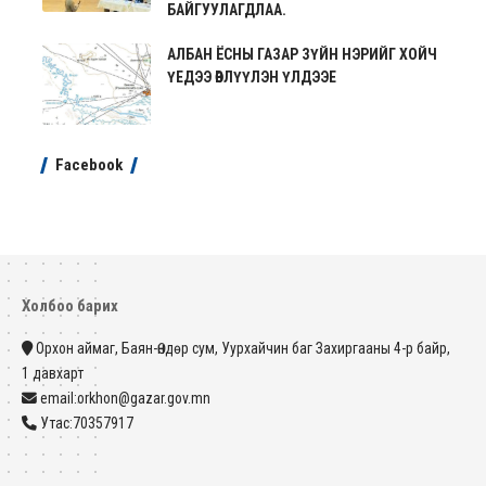
БАЙГУУЛАГДЛАА.
АЛБАН ЁСНЫ ГАЗАР ЗҮЙН НЭРИЙГ ХОЙЧ
ҮЕДЭЭ ӨВЛҮҮЛЭН ҮЛДЭЭЕ
Facebook
Холбоо барих
Орхон аймаг, Баян-Өндөр сум, Уурхайчин баг Захиргааны 4-р байр,
1 давхарт
email:orkhon@gazar.gov.mn
Утас:70357917