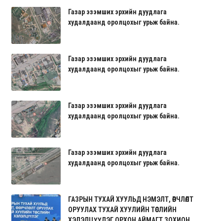
Газар эзэмших эрхийн дуудлага
худалдаанд оролцохыг урьж байна.
Газар эзэмших эрхийн дуудлага
худалдаанд оролцохыг урьж байна.
Газар эзэмших эрхийн дуудлага
худалдаанд оролцохыг урьж байна.
Газар эзэмших эрхийн дуудлага
худалдаанд оролцохыг урьж байна.
ГАЗРЫН ТУХАЙ ХУУЛЬД НЭМЭЛТ, ӨӨРЧЛӨЛТ
ОРУУЛАХ ТУХАЙ ХУУЛИЙН ТӨСЛИЙН
ХЭЛЭЛЦҮҮЛЭГ ОРХОН АЙМАГТ ЗОХИОН