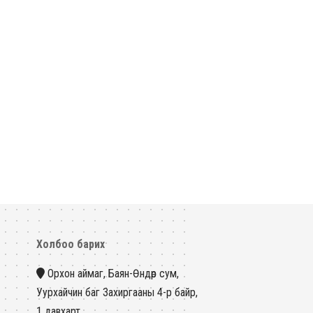
Холбоо барих
Орхон аймаг, Баян-Өндөр сум,
Уурхайчин баг Захиргааны 4-р байр,
1 давхарт