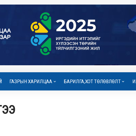
Й
ГАЗРЫН ХАРИЛЦАА
БАРИЛГА,ХОТ ТӨЛӨВЛӨЛТ
И
ГЭЭ