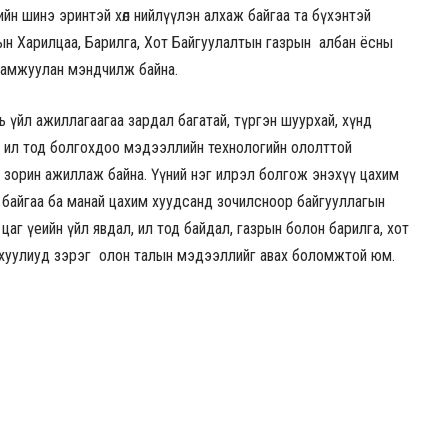
н шинэ эринтэй хөл нийлүүлэн алхаж байгаа та бүхэнтэй
ын Харилцаа, Барилга, Хот Байгуулалтын газрын албан ёсны
амжуулан мэндчилж байна.
ь үйл ажиллагаагаа зардал багатай, түргэн шуурхай, хүнд
, ил тод болгохдоо мэдээллийн технологийн ололттой
 зорин ажиллаж байна. Үүний нэг илрэл болгож энэхүү цахим
байгаа ба манай цахим хуудсанд зочилсноор байгууллагын
цаг үеийн үйл явдал, ил тод байдал, газрын болон барилга, хот
 хуулиуд зэрэг олон талын мэдээллийг авах боломжтой юм.