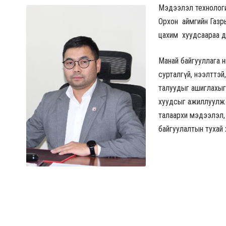
Мэдээлэл технологий
Орхон аймгийн Газр
цахим хуудсаараа д
Манай байгууллага н
сурталгүй, нээлттэй
талуудыг ашиглахыг
хуудсыг ажиллуулж 
талаархи мэдээлэл, 
байгуулалтын тухай