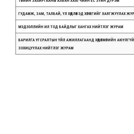
ТӨРИЙН ЗАХИРГААНЫ АЛБАН ХААГЧИЙН ЁС ЗҮЙН ДҮРЭМ
ГУДАМЖ, ЗАМ, ТАЛБАЙ, ҮЛ ХӨДЛӨХ ЭД ХӨРӨНГИЙГ ХАЯГЖУУЛАХ ЖУ
МЭДЭЭЛЛИЙН ИЛ ТОД БАЙДЛЫГ ХАНГАХ НИЙТЛЭГ ЖУРАМ
БАРИЛГА УГСРАЛТЫН ҮЙЛ АЖИЛЛАГААНД ХӨДӨЛМӨРИЙН АЮУЛГҮ
ЗОХИЦУУЛАХ НИЙТЛЭГ ЖУРАМ