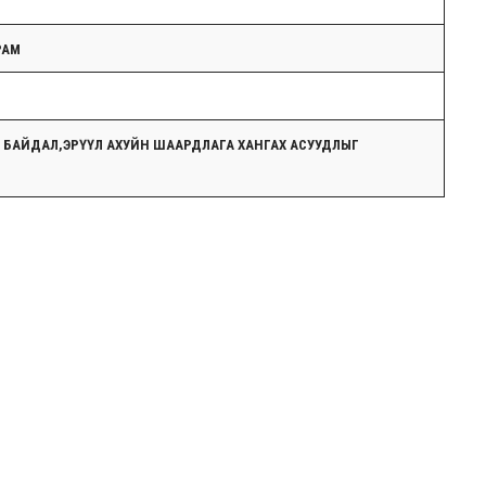
РАМ
Й БАЙДАЛ,ЭРҮҮЛ АХУЙН ШААРДЛАГА ХАНГАХ АСУУДЛЫГ