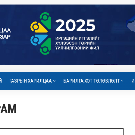
Й
ГАЗРЫН ХАРИЛЦАА
БАРИЛГА,ХОТ ТӨЛӨВЛӨЛТ
И
РАМ