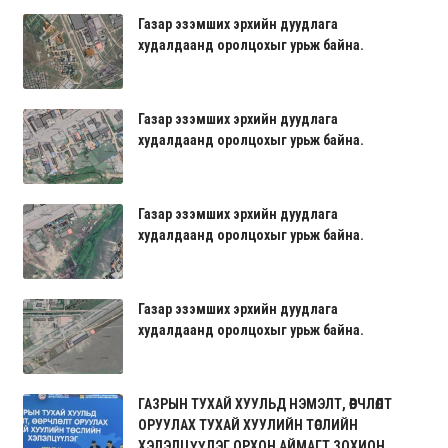
Газар эзэмших эрхийн дуудлага
худалдаанд оролцохыг урьж байна.
Газар эзэмших эрхийн дуудлага
худалдаанд оролцохыг урьж байна.
Газар эзэмших эрхийн дуудлага
худалдаанд оролцохыг урьж байна.
Газар эзэмших эрхийн дуудлага
худалдаанд оролцохыг урьж байна.
ГАЗРЫН ТУХАЙ ХУУЛЬД НЭМЭЛТ, ӨӨРЧЛӨЛТ
ОРУУЛАХ ТУХАЙ ХУУЛИЙН ТӨСЛИЙН
ХЭЛЭЛЦҮҮЛЭГ ОРХОН АЙМАГТ ЗОХИОН