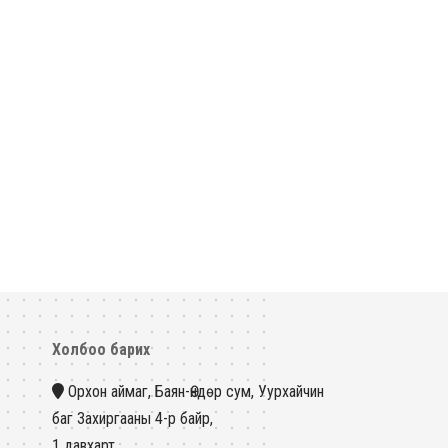
Холбоо барих
Орхон аймаг, Баян-Өндөр сум, Уурхайчин
баг Захиргааны 4-р байр,
1 давхарт