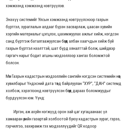
хэмжээнд хэмжээнд нэвтрүүлэв.
Энэхүү системийг Улсын хэмжээнд нэвтрүүлснээр газрын
бүртгэл, зураглалын алдааг бүрэн засварлаж, цаасан хувийн
хэргийн материалыг цэгцлэх, цахимжуулах ажлыг хийж, нэгдсэн
санд бүртгэж баталгаажуулсан бөгөөд албан хаагчдын хийж буй
газрын бүртгэл нээлттэй, шат бүрд хяналттай болж, шийдвэр
гаргагч нарыг бодит агшны мэдээллээр хангах боломжтой
болсон.
Мөн Газрын кадастрын мэдээллийн сангийн нэгдсэн системийн нөөц
хувилбарыг Үндэсний дата төвд байрлуулан “ХУР”, “ДАН” системд
холбож, хэрэглээнд нэвтрүүлсэн бөгөөд дараах боломжуудыг
бүрдүүлсэн юм. Үүнд:
Иргэн, аж ахуйн нэгжүүд орон зай цаг хугацаанаас үл
хамааран өөрийн газартай холбоотой буюу кадастрын зураг, гэрээ,
гэрчилгээ, захирамж гэх мэдээллүүдийг QR кодоор