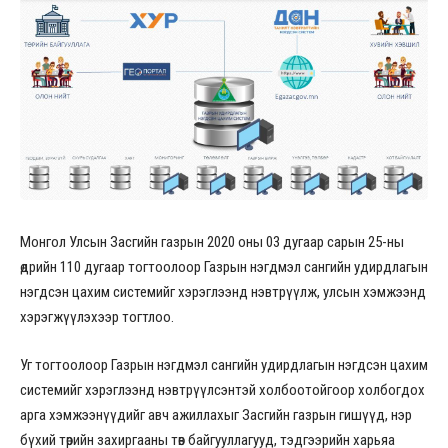
Монгол Улсын Засгийн газрын 2020 оны 03 дугаар сарын 25-ны
өдрийн 110 дугаар тогтоолоор Газрын нэгдмэл сангийн удирдлагын
нэгдсэн цахим системийг хэрэглээнд нэвтрүүлж, улсын хэмжээнд
хэрэгжүүлэхээр тогтлоо.
Уг тогтоолоор Газрын нэгдмэл сангийн удирдлагын нэгдсэн цахим
системийг хэрэглээнд нэвтрүүлсэнтэй холбоотойгоор холбогдох
арга хэмжээнүүдийг авч ажиллахыг Засгийн газрын гишүүд, нэр
бүхий төрийн захиргааны төв байгууллагууд, тэдгээрийн харьяа