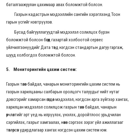
баталгаажуулан цахимаар авах боломжтой болсон.
Газрын кадастрын мэдээллийн сангийн хэрэглээнд Тоон
гарын үсгийг нэвтрүүлэв.
Бусад байгууллагуудтай мэдээлэл солилцох бүрэн
боломжтой болсон бөгөөд газартай холбоотой сервес
үйлчилгээнүүдийг Дата төвд нэгдсэн стандартын дагуу гаргаж,
шууд холбогдох боломжтой болсон.
5.
Мониторингийн цахим систем
:
Газрын төлөв байдал, чанарын мониторингийн цахим систем нь
газрын харилцааны салбарын оролцогч талуудыг нийт нутаг
дэвсгэрийг хамарсан өгөгдөл мэдээлэл, нэгдсэн арга зүйгээр хангах,
харилцан мэдээлэл солилцож газрын төлөв байдал, чанарын
өөрчлөлтийг эрт үед нь илрүүлэх, үнэлэх, доройтлоос урьдчилан
сэргийлэх, газрыг хамгаалах, нөхөн сэргээх зэрэг үйл ажиллагааг
төвлөрсөн удирдлагаар хангах нэгдсэн цахим систем юм.