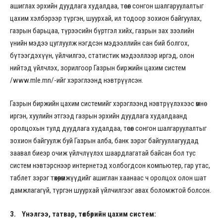
ашиглах эрхийн дуудлага худалдаа, төсөл сонгон шалгаруулалтыг
цахим хэлбэрээр түргэн, шуурхай, ил тодоор зохион байгуулах,
газрын барьцаа, түрээсийн бүртгэл хийх, газрын зах зээлийн
үнийн мэдээ цуглуулж нэгдсэн мэдээллийн сан бий болгох,
бүтээгдэхүүн, үйлчилгээ, статистик мэдээллээр иргэд, олон
нийтэд үйлчлэх, зорилгоор Газрын биржийн цахим систем
/www.mle.mn/-ийг хэрэглээнд нэвтрүүлсэн.
Газрын биржийн цахим системийг хэрэглээнд нэвтрүүлэхээс өмнө
иргэн, хуулийн этгээд газрын эрхийн дуудлага худалдаанд
оролцохын тулд дуудлага худалдаа, төсөл сонгон шалгаруулалтыг
зохион байгуулж буй Газрын алба, банк зэрэг байгууллагуудад
заавал биеэр очиж үйлчлүүлэх шаардлагатай байсан бол тус
систем нэвтэрснээр интернетэд холбогдсон компьютер, гар утас,
таблет зэрэг төхөөрөмжүүдийг ашиглан хаанаас ч оролцох олон шат
дамжлагагүй, түргэн шуурхай үйлчилгээг авах боломжтой болсон.
3.
Үнэлгээ, татвар, төлбөрийн цахим систем
: