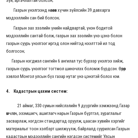
зүй, аргачлалтай болсон;
Газрын үнэлгээнд нөлөөлөх хүчин зүйлсийн 39 давхарга
мэдээллийн сан бий болсон;
Газрын зах зээлийн үнийн найдвартай, үнэн бодитой
мэдээллийн сантай болж, газрын зах зээлийн үнэ цэнэ болон
газрын суурь үнэлгээг иргэд олон нийтэд нээлттэй ил тод
болгосон;
Газрын нэгдмэл сангийн 6 ангилал тус бүрээр үнэлгээ хийж,
газрын суурь үнэлгээг тогтмол шинэчлэх боломж бүрдсэн. Өөрөөр
хэвлэл Монгол улсын бүх газар нутаг үнэ цэнэтэй болох юм.
4.
Кадастрын цахим систем
:
21 аймаг, 330 сумын нийслэлийн 9 дүүргийн хэмжээнд Газар
өмчлөгч, эзэмшигч, ашиглагч нарын Газрын бүртгэл, зураглалыг
засварлаж, нэгдсэн стандартад оруулж, цаасан хувийн хэргийг
материалыг тоон хэлбэрт шилжүүлж, байрлалд суурилсан Газрын
кадастрын мэдээллийн сангийн нэгдсэн системийг Улсын