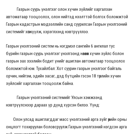
Газрын суурь үнэлгээг олон хүчин зүйлийг харгалзан
автоматаар тооцоолох, олон нийтэд нээлттэй болгох боломжтой
Газрын кадастрын мэдээллийн санд суурилсан Газрын үнэлгээний
системийг хөгжүүлж, хэрэглээнд нэвтрүүллээ.
Газрын үнэлгээний систем нь нэгдмэл сангийн 6 ангилал тус
бүрийн газрын суурь үнэлгээг үнэлгээнд нөлөөлөх хүчин зүйлс болон
газрын зах зээлийн бодит үнийг ашиглан автоматаар тооцоолох
боломжтой юм. Тухайлбал: Хот суурин газрын үнэлгээг байгаль
орчин, нийгэм, эдийн засаг, дэд бүтцийн гэсэн 18 төрлийн хүчин
зүйлсийг харгалзан тооцоолж байна.
Газрын үнэлгээний системийг Улсын хэмжээнд
нэвтрүүлснээр дараах үр дүнд хүрсэн билээ. Үүнд:
Олон улсад ашиглагддаг масс үнэлгээний арга зүйг өөрийн орны
онцлогт тохируулан боловсруулж Газрын үнэлгээний нэгдсэн арга