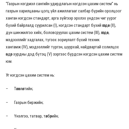
“Газрын нэгдмэл сангийн удирдлагын нэгдсэн цахим систем” нь
газрын харилцааны цогц үйл ажиллагааг салбар бүрийн оролцоог
ханган нэгдсэн стандарт, арга зүйгээр эрхлэх үндсэн чиг үүрэг
бүхий байрлалд суурилсан (I), нэгдсэн стандарт бүхий өгөгдөл (II),
дүн шинжилгээ хийх, боловсруулах цахим систем (III), өгөгдөл,
мэдээллийг хадгалах, түгээх зориулалт бүхий техник
хангамж (IV), мэдээллийг түргэн, шуурхай, найдвартай солилцох
өндөр хурдны дэд бүтэц (V) зэргээс бүрдсэн нэгдсэн цахим систем
юм.
Уг нэгдсэн цахим систем нь:
– Төлөвлөлтийн;
– Газрын биржийн;
– Үнэлгээ, татвар, төлбөрийн;