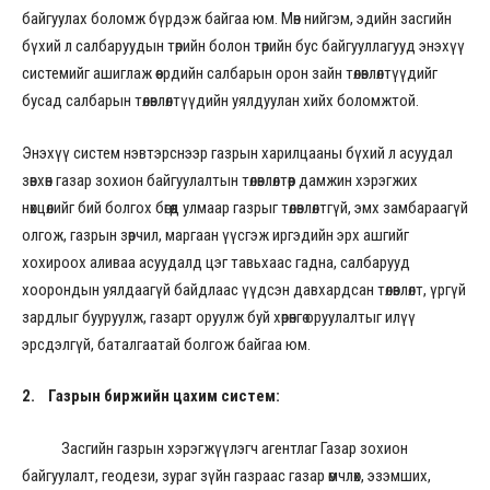
байгуулах боломж бүрдэж байгаа юм. Мөн нийгэм, эдийн засгийн
бүхий л салбаруудын төрийн болон төрийн бус байгууллагууд энэхүү
системийг ашиглаж өөсрдийн салбарын орон зайн төлөвлөлтүүдийг
бусад салбарын төлөвлөлтүүдийн уялдуулан хийх боломжтой.
Энэхүү систем нэвтэрснээр газрын харилцааны бүхий л асуудал
зөвхөн газар зохион байгуулалтын төлөвлөлтөөр дамжин хэрэгжих
нөхцөлийг бий болгох бөгөөд улмаар газрыг төлөвлөлтгүй, эмх замбараагүй
олгож, газрын зөрчил, маргаан үүсгэж иргэдийн эрх ашгийг
хохироох аливаа асуудалд цэг тавьхаас гадна, салбарууд
хоорондын уялдаагүй байдлаас үүдсэн давхардсан төлөвлөлт, үргүй
зардлыг бууруулж, газарт оруулж буй хөрөнгө оруулалтыг илүү
эрсдэлгүй, баталгаатай болгож байгаа юм.
2.
Газрын биржийн цахим систем
:
Засгийн газрын хэрэгжүүлэгч агентлаг Газар зохион
байгуулалт, геодези, зураг зүйн газраас газар өмчлөх, эзэмших,