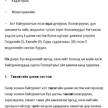
– Кадастрын;
– Мониторингийн;
– Хот байгуулалтын гэсэн өгөгдөл цуглуулах, боловсруулах, дүн
шинжилгээ хийх, мэдээлэл түгээх зэрэг боломжуудыг багтаасан
үндсэн цогц 6 цахим систем болон эдгээрт дэмжлэг үзүүлэх
Геодезийн (I), Хаягийн (II), Суурь судалгааны (III) гэсэн 3
мэдээллийн сангаас бүрднэ.
Мөн дээрх бүх мэдээллийг иргэд, олон нийт болоод аж ахуйн нэгж
байгууллагуудад хүргэх Геопорталыг үйл ажиллагаанд орууллаа.
1.
Төлөвлөлт
ийн цахим систем
:
Газар зохион байгуулалт хот төлөвлөлтийн цахим систем нэвтэрснээр
газар зохион байгуулалтын бүх шатны төлөвлөгөө боловсруулах,
хэрэгжүүлэх, хяналт тавих үйл ажиллагааг иргэд, олон нийтийн
оролцоотойгоор, төрийн нэгдсэн удирдлага, хяналтан дор зохион