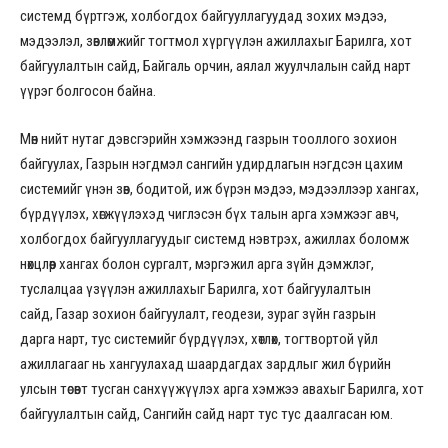
системд бүртгэж, холбогдох байгууллагуудад зохих мэдээ,
мэдээлэл, зөвлөмжийг тогтмол хүргүүлэн ажиллахыг Барилга, хот
байгуулалтын сайд, Байгаль орчин, аялал жуулчлалын сайд нарт
үүрэг болгосон байна.
Мөн нийт нутаг дэвсгэрийн хэмжээнд газрын тооллого зохион
байгуулах, Газрын нэгдмэл сангийн удирдлагын нэгдсэн цахим
системийг үнэн зөв, бодитой, иж бүрэн мэдээ, мэдээллээр хангах,
бүрдүүлэх, хөгжүүлэхэд чиглэсэн бүх талын арга хэмжээг авч,
холбогдох байгууллагуудыг системд нэвтрэх, ажиллах боломж
нөхцлөөр хангах болон сургалт, мэргэжил арга зүйн дэмжлэг,
туслалцаа үзүүлэн ажиллахыг Барилга, хот байгуулалтын
сайд, Газар зохион байгуулалт, геодези, зураг зүйн газрын
дарга нарт, тус системийг бүрдүүлэх, хөтлөх, тогтвортой үйл
ажиллагааг нь хангуулахад шаардагдах зардлыг жил бүрийн
улсын төсөвт тусган санхүүжүүлэх арга хэмжээ авахыг Барилга, хот
байгуулалтын сайд, Сангийн сайд нарт тус тус даалгасан юм.