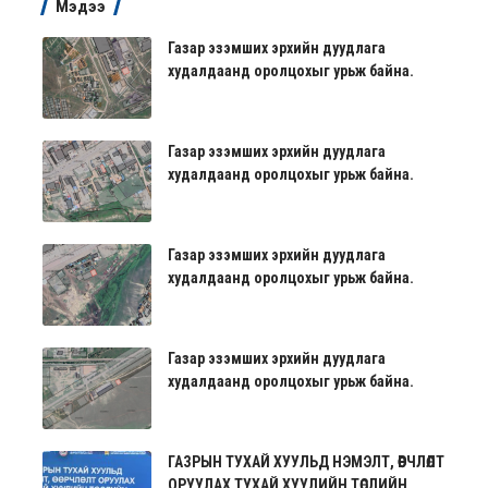
Мэдээ
Газар эзэмших эрхийн дуудлага
худалдаанд оролцохыг урьж байна.
Газар эзэмших эрхийн дуудлага
худалдаанд оролцохыг урьж байна.
Газар эзэмших эрхийн дуудлага
худалдаанд оролцохыг урьж байна.
Газар эзэмших эрхийн дуудлага
худалдаанд оролцохыг урьж байна.
ГАЗРЫН ТУХАЙ ХУУЛЬД НЭМЭЛТ, ӨӨРЧЛӨЛТ
ОРУУЛАХ ТУХАЙ ХУУЛИЙН ТӨСЛИЙН