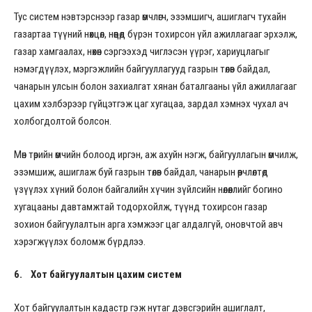
Тус систем нэвтэрснээр газар өмчлөгч, эзэмшигч, ашиглагч тухайн
газартаа түүний нөхцөл, нөөцөд бүрэн тохирсон үйл ажиллагааг эрхэлж,
газар хамгаалах, нөхөн сэргээхэд чиглэсэн үүрэг, хариуцлагыг
нэмэгдүүлэх, мэргэжлийн байгууллагууд газрын төлөв байдал,
чанарын улсын болон захиалгат хянан баталгааны үйл ажиллагааг
цахим хэлбэрээр гүйцэтгэж цаг хугацаа, зардал хэмнэх чухал ач
холбогдолтой болсон.
Мөн төрийн өмчийн болоод иргэн, аж ахуйн нэгж, байгууллагын өмчилж,
эзэмшиж, ашиглаж буй газрын төлөв байдал, чанарын өөрчлөлтөд
үзүүлэх хүний болон байгалийн хүчин зүйлсийн нөлөөллийг богино
хугацааны давтамжтай тодорхойлж, түүнд тохирсон газар
зохион байгуулалтын арга хэмжээг цаг алдалгүй, оновчтой авч
хэрэгжүүлэх боломж бүрдлээ.
6.
Хот байгуулалтын цахим систем
Хот байгуулалтын кадастр гэж нутаг дэвсгэрийн ашиглалт,