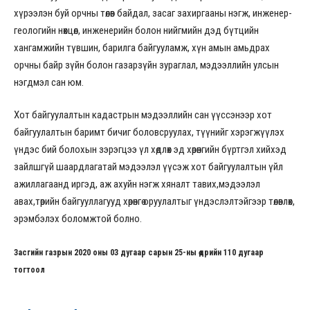
хүрээлэн буй орчны төлөв байдал, засаг захиргааны нэгж, инженер-
геологийн нөхцөл, инженерийн болон нийгмийн дэд бүтцийн
хангамжийн түвшин, барилга байгууламж, хүн амын амьдрах
орчны байр зүйн болон газарзүйн зураглал, мэдээллийн улсын
нэгдмэл сан юм.
Хот байгуулалтын кадастрын мэдээллийн сан үүссэнээр хот
байгуулалтын баримт бичиг боловсруулах, түүнийг хэрэгжүүлэх
үндэс бий болохын зэрэгцээ үл хөдлөх эд хөрөнгийн бүртгэл хийхэд
зайлшгүй шаардлагатай мэдээлэл үүсэж хот байгуулалтын үйл
ажиллагаанд иргэд, аж ахуйн нэгж хяналт тавих,мэдээлэл
авах,төрийн байгууллагууд хөрөнгө оруулалтыг үндэслэлтэйгээр төлөвлөх,
эрэмбэлэх боломжтой болно.
Засгийн газрын 2020 оны 03 дугаар сарын 25-ны өдрийн 110 дугаар
тогтоол