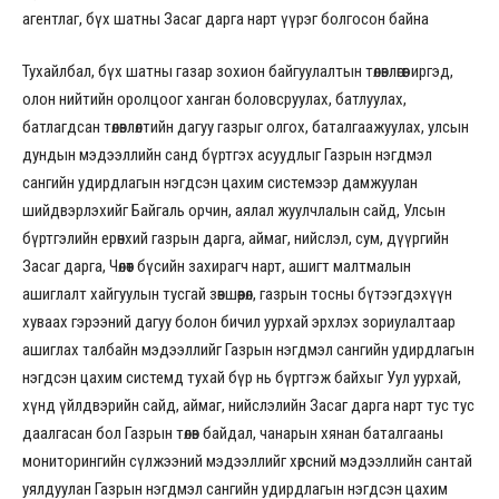
агентлаг, бүх шатны Засаг дарга нарт үүрэг болгосон байна
Тухайлбал, бүх шатны газар зохион байгуулалтын төлөвлөгөөг иргэд,
олон нийтийн оролцоог ханган боловсруулах, батлуулах,
батлагдсан төлөвлөлтийн дагуу газрыг олгох, баталгаажуулах, улсын
дундын мэдээллийн санд бүртгэх асуудлыг Газрын нэгдмэл
сангийн удирдлагын нэгдсэн цахим системээр дамжуулан
шийдвэрлэхийг Байгаль орчин, аялал жуулчлалын сайд, Улсын
бүртгэлийн ерөнхий газрын дарга, аймаг, нийслэл, сум, дүүргийн
Засаг дарга, Чөлөөт бүсийн захирагч нарт, ашигт малтмалын
ашиглалт хайгуулын тусгай зөвшөөрөл, газрын тосны бүтээгдэхүүн
хуваах гэрээний дагуу болон бичил уурхай эрхлэх зориулалтаар
ашиглах талбайн мэдээллийг Газрын нэгдмэл сангийн удирдлагын
нэгдсэн цахим системд тухай бүр нь бүртгэж байхыг Уул уурхай,
хүнд үйлдвэрийн сайд, аймаг, нийслэлийн Засаг дарга нарт тус тус
даалгасан бол Газрын төлөв байдал, чанарын хянан баталгааны
мониторингийн сүлжээний мэдээллийг хөрсний мэдээллийн сантай
уялдуулан Газрын нэгдмэл сангийн удирдлагын нэгдсэн цахим