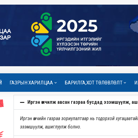
Й
ГАЗРЫН ХАРИЛЦАА
БАРИЛГА,ХОТ ТӨЛӨВЛӨЛТ
И
Иргэн өмчилж авсан газраа бусдад эзэмшүүлж, аш
Иргэн өмчийн газраа зориулалтаар нь тодорхой хугацаатайга
эзэмшүүлж, ашиглуулж болно.