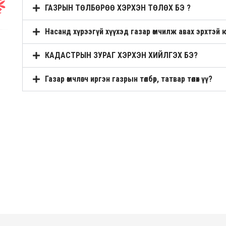
ГАЗРЫН ТӨЛБӨРӨӨ ХЭРХЭН ТӨЛӨХ БЭ ?
Насанд хүрээгүй хүүхэд газар өмчилж авах эрхтэй 
КАДАСТРЫН ЗУРАГ ХЭРХЭН ХИЙЛГЭХ БЭ?
Газар өмчлөгч иргэн газрын төлбөр, татвар төлөх үү?