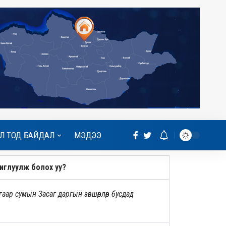
Л ТОД БАЙДАЛ
МЭДЭЭ
иглуулж болох уу?
ар сумын Засаг даргын зөвшөөрлөөр бусдад