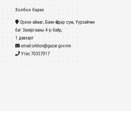
Холбоо барих
Орхон аймаг, Баян-Өндөр сум, Уурхайчин
баг Захиргааны 4-р байр,
1 давхарт
email:orkhon@gazar.gov.mn
Утас:70357917