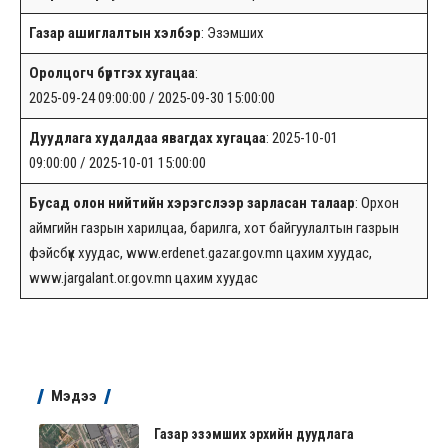
Газар ашиглалтын хэлбэр
: Эзэмших
Оролцогч бүртгэх хугацаа
:
2025-09-24 09:00:00 / 2025-09-30 15:00:00
Дуудлага худалдаа явагдах хугацаа
: 2025-10-01
09:00:00 / 2025-10-01 15:00:00
Бусад олон нийтийн хэрэгслээр зарласан талаар
: Орхон
аймгийн газрын харилцаа, барилга, хот байгуулалтын газрын
фэйсбүүк хуудас, www.erdenet.gazar.gov.mn цахим хуудас,
www.jargalant.or.gov.mn цахим хуудас
Мэдээ
Газар эзэмших эрхийн дуудлага