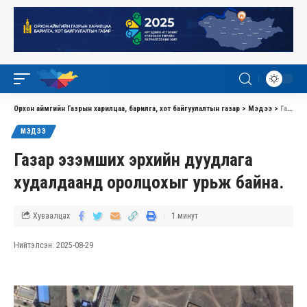
Орхон аймгийн Газрын харилцаа, барилга, хот байгуулалтын газар
>
Мэдээ
>
Газар эзэмших эрхийн дуудлага худалдаанд оролцохыг урьж байна.
МЭДЭЭ
Газар эзэмших эрхийн дуудлага
худалдаанд оролцохыг урьж байна.
Хуваалцах
1 минут
Нийтэлсэн: 2025-08-29