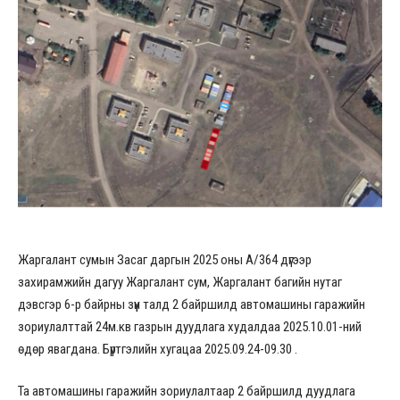
Жаргалант сумын Засаг даргын 2025 оны А/364 дүгээр
захирамжийн дагуу Жаргалант сум, Жаргалант багийн нутаг
дэвсгэр 6-р байрны зүүн талд 2 байршилд автомашины гаражийн
зориулалттай 24м.кв газрын дуудлага худалдаа 2025.10.01-ний
өдөр явагдана. Бүртгэлийн хугацаа 2025.09.24-09.30 .
Та автомашины гаражийн зориулалтаар 2 байршилд дуудлага