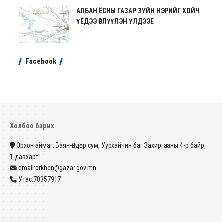
АЛБАН ЁСНЫ ГАЗАР ЗҮЙН НЭРИЙГ ХОЙЧ
ҮЕДЭЭ ӨВЛҮҮЛЭН ҮЛДЭЭЕ
Facebook
Холбоо барих
Орхон аймаг, Баян-Өндөр сум, Уурхайчин баг Захиргааны 4-р байр,
1 давхарт
email:orkhon@gazar.gov.mn
Утас:70357917