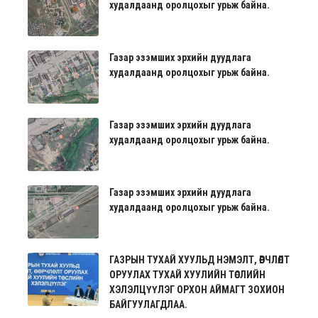
худалдаанд оролцохыг урьж байна.
Газар эзэмших эрхийн дуудлага
худалдаанд оролцохыг урьж байна.
Газар эзэмших эрхийн дуудлага
худалдаанд оролцохыг урьж байна.
Газар эзэмших эрхийн дуудлага
худалдаанд оролцохыг урьж байна.
ГАЗРЫН ТУХАЙ ХУУЛЬД НЭМЭЛТ, ӨӨРЧЛӨЛТ
ОРУУЛАХ ТУХАЙ ХУУЛИЙН ТӨСЛИЙН
ХЭЛЭЛЦҮҮЛЭГ ОРХОН АЙМАГТ ЗОХИОН
БАЙГУУЛАГДЛАА.