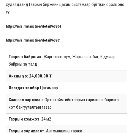
худалдаанд Газрын биржийн цахим системээр бүртгүүлэн оролцоно
уу.
https://mle.mn/auction/detail/63204
https://mle.mn/auction/detail/63201
Газрын байршил:
Жаргалант сум, Жаргалант баг, 6 дугаар
байрны зүүн талд
Анхны үнэ: 24,000.00 ₮
Явагдах хэлбэр
:Цахимаар
Хаанаас зарласан
: Орхон аймгийн газрын харилцаа, барилга,
хот байгуулалтын газар
Газрын хэмжээ
: 24 м2
Газрын зориулалт
: Автомашины гараж