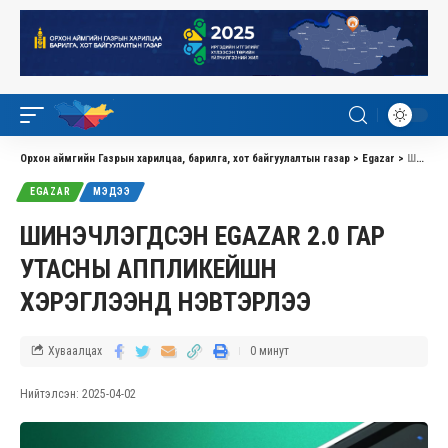
Орхон аймгийн Газрын харилцаа, барилга, хот байгуулалтын газар
>
Egazar
>
ШИНЭЧЛЭГДСЭН EGAZAR 2.0 ГАР УТАСНЫ АППЛИКЕЙШН ХЭРЭГЛЭЭНД НЭВТЭРЛЭЭ
EGAZAR
МЭДЭЭ
ШИНЭЧЛЭГДСЭН EGAZAR 2.0 ГАР
УТАСНЫ АППЛИКЕЙШН
ХЭРЭГЛЭЭНД НЭВТЭРЛЭЭ
Хуваалцах
0 минут
Нийтэлсэн: 2025-04-02