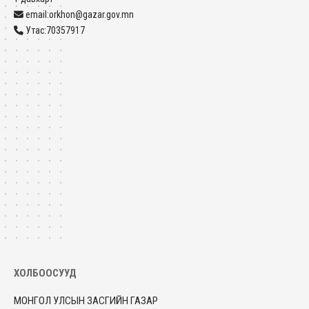
email:orkhon@gazar.gov.mn
Утас:70357917
ХОЛБООСУУД
МОНГОЛ УЛСЫН ЗАСГИЙН ГАЗАР