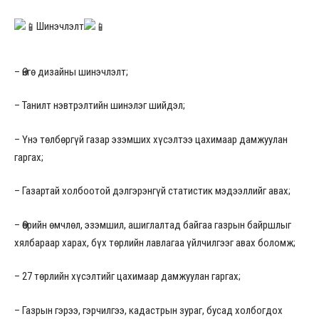
Шинэчлэлт
– Өнгө дизайны шинэчлэлт;
– Танилт нэвтрэлтийн шинэлэг шийдэл;
– Үнэ төлбөргүй газар эзэмших хүсэлтээ цахимаар дамжуулан
гаргах;
– Газартай холбоотой дэлгэрэнгүй статистик мэдээллийг авах;
– Өөрийн өмчлөл, эзэмшил, ашиглалтад байгаа газрын байршлыг
хялбараар харах, бүх төрлийн лавлагаа үйлчилгээг авах боломж;
– 27 төрлийн хүсэлтийг цахимаар дамжуулан гаргах;
– Газрын гэрээ, гэрчилгээ, кадастрын зураг, бусад холбогдох