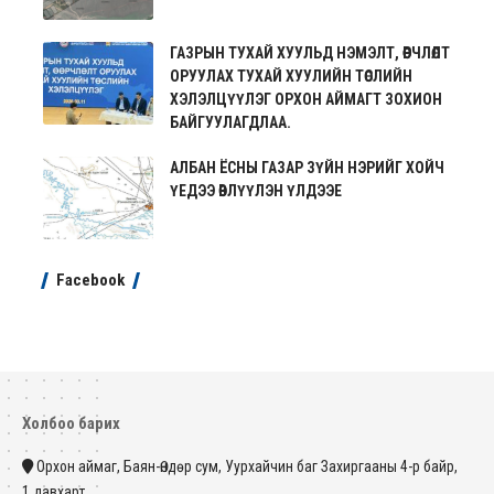
ГАЗРЫН ТУХАЙ ХУУЛЬД НЭМЭЛТ, ӨӨРЧЛӨЛТ
ОРУУЛАХ ТУХАЙ ХУУЛИЙН ТӨСЛИЙН
ХЭЛЭЛЦҮҮЛЭГ ОРХОН АЙМАГТ ЗОХИОН
БАЙГУУЛАГДЛАА.
АЛБАН ЁСНЫ ГАЗАР ЗҮЙН НЭРИЙГ ХОЙЧ
ҮЕДЭЭ ӨВЛҮҮЛЭН ҮЛДЭЭЕ
Facebook
Холбоо барих
Орхон аймаг, Баян-Өндөр сум, Уурхайчин баг Захиргааны 4-р байр,
1 давхарт