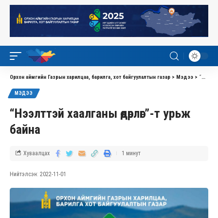
Орхон аймгийн Газрын харилцаа, барилга, хот байгуулалтын газар
>
Мэдээ
>
“Нээлттэй хаалганы өдөрлөг”-т урьж байна
МЭДЭЭ
“Нээлттэй хаалганы өдөрлөг”-т урьж
байна
Хуваалцах
1 минут
Нийтэлсэн: 2022-11-01