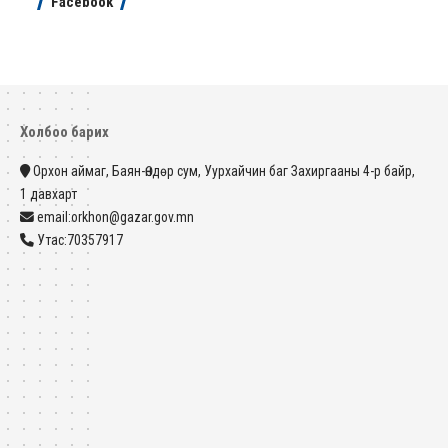
Facebook
Холбоо барих
Орхон аймаг, Баян-Өндөр сум, Уурхайчин баг Захиргааны 4-р байр,
1 давхарт
email:orkhon@gazar.gov.mn
Утас:70357917