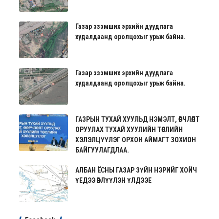
Газар эзэмших эрхийн дуудлага
худалдаанд оролцохыг урьж байна.
Газар эзэмших эрхийн дуудлага
худалдаанд оролцохыг урьж байна.
ГАЗРЫН ТУХАЙ ХУУЛЬД НЭМЭЛТ, ӨӨРЧЛӨЛТ
ОРУУЛАХ ТУХАЙ ХУУЛИЙН ТӨСЛИЙН
ХЭЛЭЛЦҮҮЛЭГ ОРХОН АЙМАГТ ЗОХИОН
БАЙГУУЛАГДЛАА.
АЛБАН ЁСНЫ ГАЗАР ЗҮЙН НЭРИЙГ ХОЙЧ
ҮЕДЭЭ ӨВЛҮҮЛЭН ҮЛДЭЭЕ