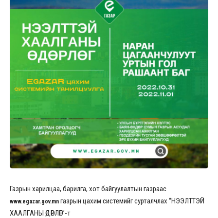
Газрын харилцаа, барилга, хот байгуулалтын газраас
газрын цахим системийг сурталчлах “НЭЭЛТТЭЙ
www.egazar.gov.mn
ХААЛГАНЫ ӨДӨРЛӨГ”-т