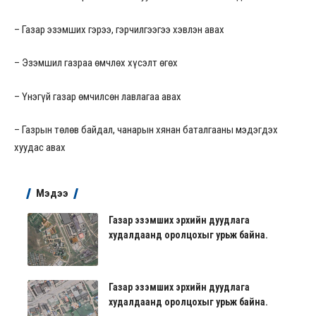
– Газар эзэмших гэрээ, гэрчилгээгээ хэвлэн авах
– Эзэмшил газраа өмчлөх хүсэлт өгөх
– Үнэгүй газар өмчилсөн лавлагаа авах
– Газрын төлөв байдал, чанарын хянан баталгааны мэдэгдэх
хуудас авах
Мэдээ
Газар эзэмших эрхийн дуудлага
худалдаанд оролцохыг урьж байна.
Газар эзэмших эрхийн дуудлага
худалдаанд оролцохыг урьж байна.