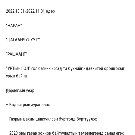
2022.10.31-2022.11.01 өдөр
“НАРАН”
“ЦАГААНЧУЛУУТ””
“РАШААНТ”
“УРТЫН ГОЛ” гол багийн иргэд та бүхнийг идэвхитэй оролцохыг
урьж байна.
Өдөрлөгийн үеэр
– Кадастрын зураг авах
– Газрын цахим шинэчилсэн бүртгэлд бүртгүүлэх
– 2023 оны газар зохион байгуулалтын төлөвлөгөөнд санал өгөх