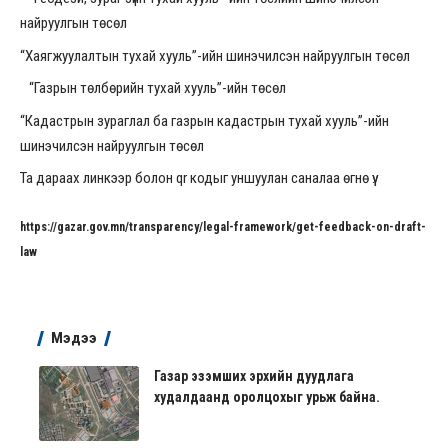
найруулгын төсөл
“Хаягжуулалтын тухай хууль”-ийн шинэчилсэн найруулгын төсөл
“Газрын төлбөрийн тухай хууль”-ийн төсөл
“Кадастрын зураглал ба газрын кадастрын тухай хууль”-ийн
шинэчилсэн найруулгын төсөл
Та дараах линкээр болон qr кодыг уншуулан саналаа өгнө үү:
https://gazar.gov.mn/transparency/legal-framework/get-feedback-on-draft-
law
Мэдээ
Газар эзэмших эрхийн дуудлага
худалдаанд оролцохыг урьж байна.