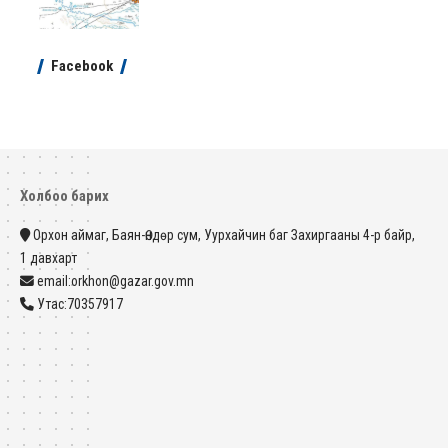
Facebook
Холбоо барих
Орхон аймаг, Баян-Өндөр сум, Уурхайчин баг Захиргааны 4-р байр,
1 давхарт
email:orkhon@gazar.gov.mn
Утас:70357917