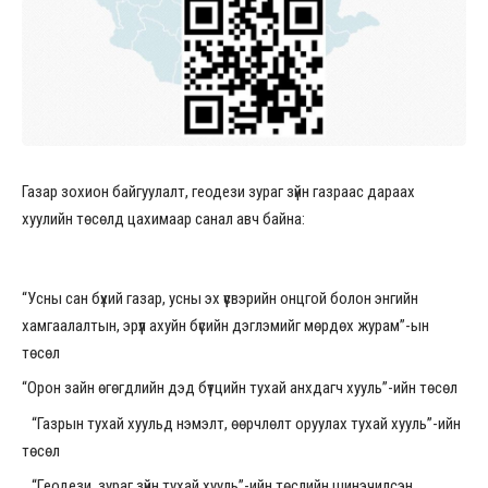
Газар зохион байгуулалт, геодези зураг зүйн газраас дараах
хуулийн төсөлд цахимаар санал авч байна:
“Усны сан бүхий газар, усны эх үүсвэрийн онцгой болон энгийн
хамгаалалтын, эрүүл ахуйн бүсийн дэглэмийг мөрдөх журам”-ын
төсөл
“Орон зайн өгөгдлийн дэд бүтцийн тухай анхдагч хууль”-ийн төсөл
“Газрын тухай хуульд нэмэлт, өөрчлөлт оруулах тухай хууль”-ийн
төсөл
“Геодези, зураг зүйн тухай хууль”-ийн төслийн шинэчилсэн