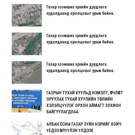
Газар эзэмших эрхийн дуудлага
худалдаанд оролцохыг урьж байна.
Газар эзэмших эрхийн дуудлага
худалдаанд оролцохыг урьж байна.
Газар эзэмших эрхийн дуудлага
худалдаанд оролцохыг урьж байна.
ГАЗРЫН ТУХАЙ ХУУЛЬД НЭМЭЛТ, ӨӨРЧЛӨЛТ
ОРУУЛАХ ТУХАЙ ХУУЛИЙН ТӨСЛИЙН
ХЭЛЭЛЦҮҮЛЭГ ОРХОН АЙМАГТ ЗОХИОН
БАЙГУУЛАГДЛАА.
АЛБАН ЁСНЫ ГАЗАР ЗҮЙН НЭРИЙГ ХОЙЧ
ҮЕДЭЭ ӨВЛҮҮЛЭН ҮЛДЭЭЕ