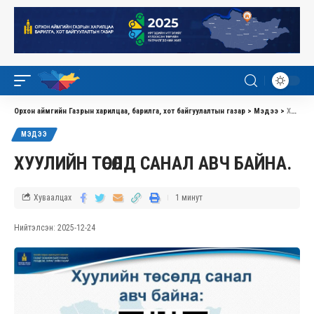
Орхон аймгийн Газрын харилцаа, барилга, хот байгуулалтын газар
>
Мэдээ
>
ХУУЛИЙН ТӨСӨЛД САНАЛ АВЧ БАЙНА.
МЭДЭЭ
ХУУЛИЙН ТӨСӨЛД САНАЛ АВЧ БАЙНА.
Хуваалцах
1 минут
Нийтэлсэн: 2025-12-24