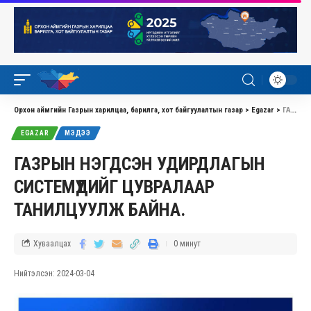
Орхон аймгийн Газрын харилцаа, барилга, хот байгуулалтын газар
>
Egazar
>
ГАЗРЫН НЭГДСЭН УДИРДЛАГЫН СИСТЕМҮҮДИЙГ ЦУВРАЛААР ТАНИЛЦУУЛЖ БАЙНА.
EGAZAR
МЭДЭЭ
ГАЗРЫН НЭГДСЭН УДИРДЛАГЫН
СИСТЕМҮҮДИЙГ ЦУВРАЛААР
ТАНИЛЦУУЛЖ БАЙНА.
Хуваалцах
0 минут
Нийтэлсэн: 2024-03-04