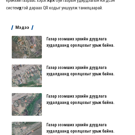
ерөнхий газраас хэрэгжүүлж буй газрын удирдлагын нэгдсэн
системүүдтэй дараах QR кодыг уншуулж танилцаарай.
Мэдээ
Газар эзэмших эрхийн дуудлага
худалдаанд оролцохыг урьж байна.
Газар эзэмших эрхийн дуудлага
худалдаанд оролцохыг урьж байна.
Газар эзэмших эрхийн дуудлага
худалдаанд оролцохыг урьж байна.
Газар эзэмших эрхийн дуудлага
худалдаанд оролцохыг урьж байна.