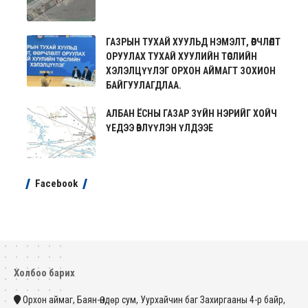
ГАЗРЫН ТУХАЙ ХУУЛЬД НЭМЭЛТ, ӨӨРЧЛӨЛТ
ОРУУЛАХ ТУХАЙ ХУУЛИЙН ТӨСЛИЙН
ХЭЛЭЛЦҮҮЛЭГ ОРХОН АЙМАГТ ЗОХИОН
БАЙГУУЛАГДЛАА.
АЛБАН ЁСНЫ ГАЗАР ЗҮЙН НЭРИЙГ ХОЙЧ
ҮЕДЭЭ ӨВЛҮҮЛЭН ҮЛДЭЭЕ
Facebook
Холбоо барих
Орхон аймаг, Баян-Өндөр сум, Уурхайчин баг Захиргааны 4-р байр,