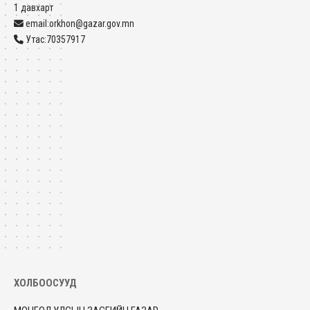
1 давхарт
email:orkhon@gazar.gov.mn
Утас:70357917
ХОЛБООСУУД