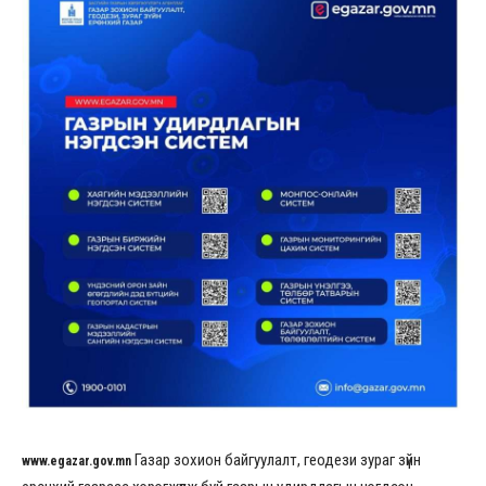
Газар зохион байгуулалт, геодези зураг зүйн
www.egazar.gov.mn