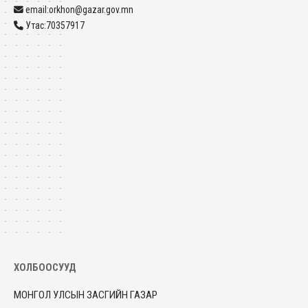
email:orkhon@gazar.gov.mn
Утас:70357917
ХОЛБООСУУД
МОНГОЛ УЛСЫН ЗАСГИЙН ГАЗАР