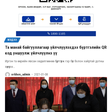
МЭДЭЭ
Та манай байгууллагаар үйлчлүүлэхдээ бүртгэлийн QR
код уншуулж үйлчлүүлнэ үү
Иргэн та өөрийн явсан хөдөлгөөнөө бүртгүүлж гэр бүл болон хайртай дотны
хүмүүсээ
…
orkhon_admin
2021-01-08