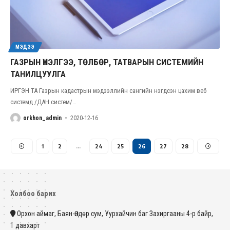
МЭДЭЭ
ГАЗРЫН ҮНЭЛГЭЭ, ТӨЛБӨР, ТАТВАРЫН СИСТЕМИЙН
ТАНИЛЦУУЛГА
ИРГЭН ТА Газрын кадастрын мэдээллийн сангийн нэгдсэн цахим веб
системд /ДАН систем/
…
orkhon_admin
2020-12-16
1
2
…
24
25
26
27
28
Холбоо барих
Орхон аймаг, Баян-Өндөр сум, Уурхайчин баг Захиргааны 4-р байр,
1 давхарт