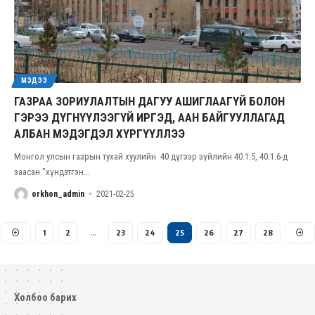
МЭДЭЭ
ГАЗРАА ЗОРИУЛАЛТЫН ДАГУУ АШИГЛААГҮЙ БОЛОН
ГЭРЭЭ ДҮГНҮҮЛЭЭГҮЙ ИРГЭД, ААН БАЙГУУЛЛАГАД
АЛБАН МЭДЭГДЭЛ ХҮРГҮҮЛЛЭЭ
Монгол улсын газрын тухай хуулийн 40 дүгээр зүйлийн 40.1.5, 40.1.6-д
заасан "хүндэтгэн
…
orkhon_admin
2021-02-25
1
2
…
23
24
25
26
27
28
Холбоо барих