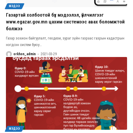
МЭДЭЭ
Газартай холбоотой бүх мэдээлэл, үйлчилгээг
www.egazar.gov.mn цахим системээс авах боломжтой
болжээ
Газар зохион байгуулалт, геодези, зураг зүйн газраас газрын кадастрын
нэгдсэн систем буюу
…
orkhon_admin
2021-03-29
МЭДЭЭ