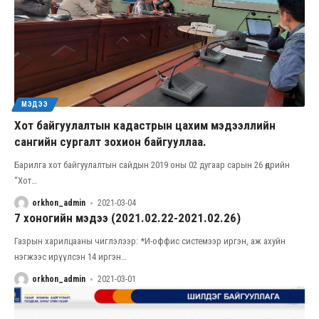
МЭДЭЭ
Хот байгуулалтын кадастрын цахим мэдээллийн
сангийн сургалт зохион байгууллаа.
Барилга хот байгуулалтын сайдын 2019 оны 02 дугаар сарын 26 өдрийн
“Хот
…
orkhon_admin
2021-03-04
7 хоногийн мэдээ (2021.02.22-2021.02.26)
Газрын харилцааны чиглэлээр: *И-оффис системээр иргэн, аж ахуйн
нэгжээс ирүүлсэн 14 иргэн
…
orkhon_admin
2021-03-01