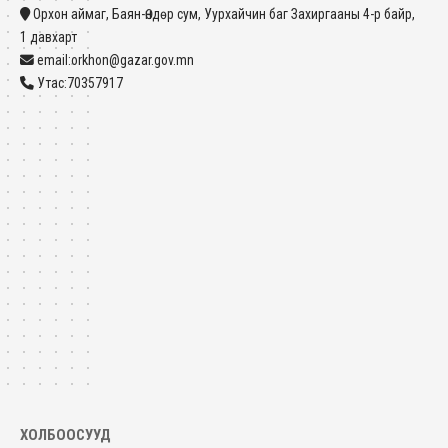
Орхон аймаг, Баян-Өндөр сум, Уурхайчин баг Захиргааны 4-р байр,
1 давхарт
email:orkhon@gazar.gov.mn
Утас:70357917
ХОЛБООСУУД