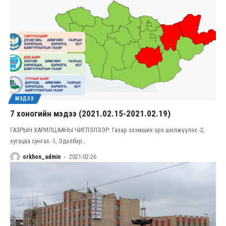
МЭДЭЭ
7 хоногийн мэдээ (2021.02.15-2021.02.19)
ГАЗРЫН ХАРИЛЦААНЫ ЧИГЛЭЛЭЭР: Газар эзэмших эрх шилжүүлэх -2,
хугацаа сунгах -1, Эдэлбэр
…
orkhon_admin
2021-02-26