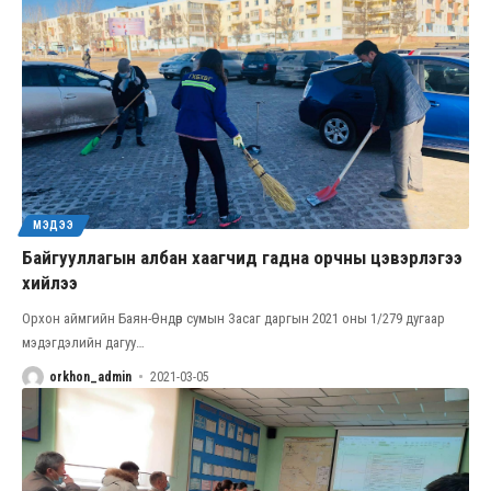
МЭДЭЭ
Байгууллагын албан хаагчид гадна орчны цэвэрлэгээ
хийлээ
Орхон аймгийн Баян-Өндөр сумын Засаг даргын 2021 оны 1/279 дугаар
мэдэгдэлийн дагуу
…
orkhon_admin
2021-03-05