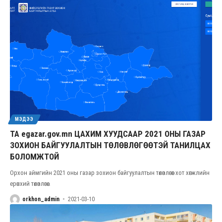
МЭДЭЭ
ТА egazar.gov.mn ЦАХИМ ХУУДСААР 2021 ОНЫ ГАЗАР
ЗОХИОН БАЙГУУЛАЛТЫН ТӨЛӨВЛӨГӨӨТЭЙ ТАНИЛЦАХ
БОЛОМЖТОЙ
Орхон аймгийн 2021 оны газар зохион байгуулалтын төлөвлөгөөг хот хөгжлийн
ерөнхий төлөвлөгөө
…
orkhon_admin
2021-03-10