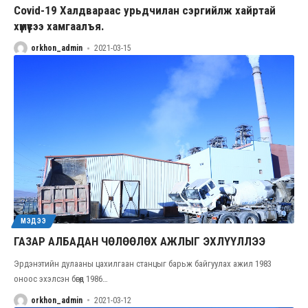
Covid-19 Халдвараас урьдчилан сэргийлж хайртай
хүмүүсээ хамгаалъя.
orkhon_admin
2021-03-15
МЭДЭЭ
ГАЗАР АЛБАДАН ЧӨЛӨӨЛӨХ АЖЛЫГ ЭХЛҮҮЛЛЭЭ
Эрдэнэтийн дулааны цахилгаан станцыг барьж байгуулах ажил 1983
оноос эхэлсэн бөгөөд 1986
…
orkhon_admin
2021-03-12